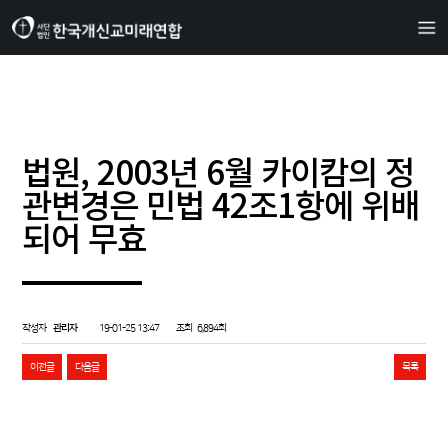
법원, 2003년 6월 카이캄의 정
관변경은 민법 42조1항에 위배
되어 무효
작성자
관리자
19-01-25 13:47
조회
6,894회
이전글
다음글
목록